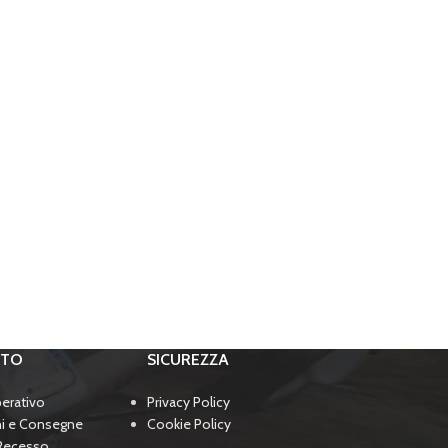
RTO
SICUREZZA
perativo
Privacy Policy
ni e Consegne
Cookie Policy
 Recesso