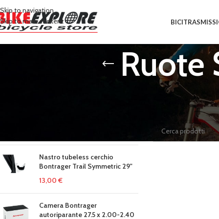
Skip to navigation
Skip to main content
BICI
TRASMISS
Ruote 
IN EVIDENZA
Home
/
Prodotti tagga
COPRISUPPORTI PER DURACE
Non è stato trovato n
7900 BIANCHI
12,69
€
14,10
€
Nastro tubeless cerchio
Bontrager Trail Symmetric 29"
13,00
€
Camera Bontrager
autoriparante 27.5 x 2.00-2.40