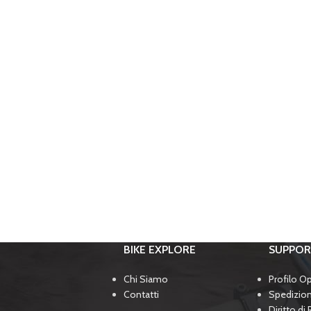
BIKE EXPLORE
SUPPO
Chi Siamo
Profilo O
Contatti
Spedizio
Diritto di