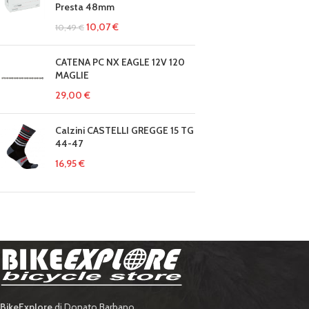
Presta 48mm
10,07
€
10,49
€
CATENA PC NX EAGLE 12V 120
MAGLIE
29,00
€
Calzini CASTELLI GREGGE 15 TG
44-47
16,95
€
BikeExplore
di Donato Barbano