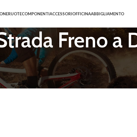
IONE
RUOTE
COMPONENTI
ACCESSORI
OFFICINA
ABBIGLIAMENTO
Strada Freno a 
ti “Ruote Strada Freno a Disco”
essun prodotto che corrisponde alla tua selezione.