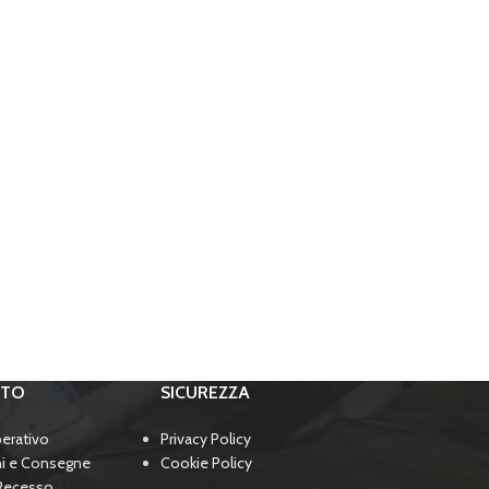
RTO
SICUREZZA
perativo
Privacy Policy
ni e Consegne
Cookie Policy
 Recesso