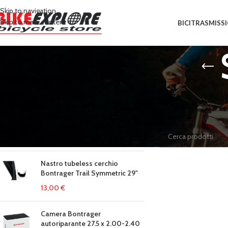
Skip to navigation
Skip to main content
BICI
TRASMISS
IN EVIDENZA
Home
/
Prodotti tagga
COPRISUPPORTI PER DURACE
Non è stato trovato n
7900 BIANCHI
12,69
€
14,10
€
Nastro tubeless cerchio
Bontrager Trail Symmetric 29"
13,00
€
Camera Bontrager
autoriparante 27.5 x 2.00-2.40