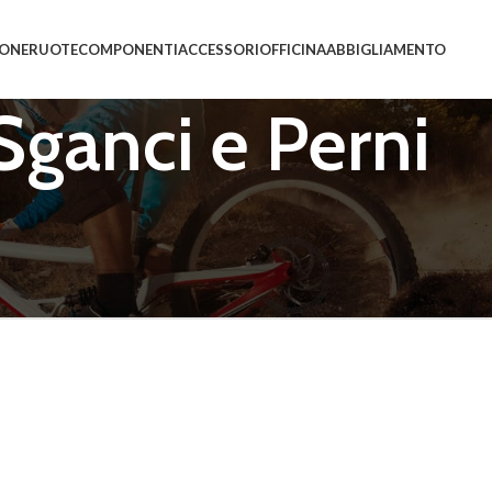
IONE
RUOTE
COMPONENTI
ACCESSORI
OFFICINA
ABBIGLIAMENTO
Sganci e Perni
ti “Sganci e Perni”
essun prodotto che corrisponde alla tua selezione.