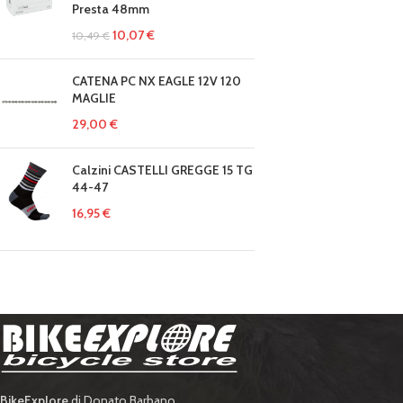
Presta 48mm
10,07
€
10,49
€
CATENA PC NX EAGLE 12V 120
MAGLIE
29,00
€
Calzini CASTELLI GREGGE 15 TG
44-47
16,95
€
BikeExplore
di Donato Barbano