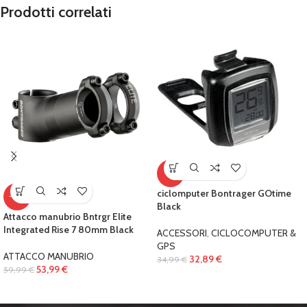
Prodotti correlati
-6%
ciclomputer Bontrager GOtime
-10%
Black
Attacco manubrio Bntrgr Elite
Integrated Rise 7 80mm Black
ACCESSORI
,
CICLOCOMPUTER &
GPS
ATTACCO MANUBRIO
32,89
€
34,99
€
53,99
€
59,99
€