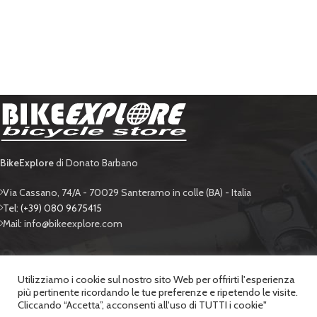
BikeExplore
di Donato Barbano
Via Cassano, 74/A - 70029 Santeramo in colle (BA) - Italia
Tel: (+39) 080 9675415
Mail: info@bikeexplore.com
BIKE EXPLORE
Utilizziamo i cookie sul nostro sito Web per offrirti l'esperienza
più pertinente ricordando le tue preferenze e ripetendo le visite.
SUPPORTO
Cliccando “Accetta”, acconsenti all'uso di TUTTI i cookie"