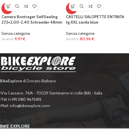
-5%
-10%
Camera Bontrager SelfSealing
CASTELLI SALOPETTE ENTRATA
27,5×2,00-2,40 Schraeder 48mm
tg XXL savile blue
Senza categoria
Senza categoria
9,97
€
80,96
€
10,49
€
89,95
€
BikeExplore
di Donato Barbano
Via Cassano, 74/A - 70029 Santeramo in colle (BA) - Italia
Tel: (+39) 080 9675415
Mail: info@bikeexplore.com
BIKE EXPLORE