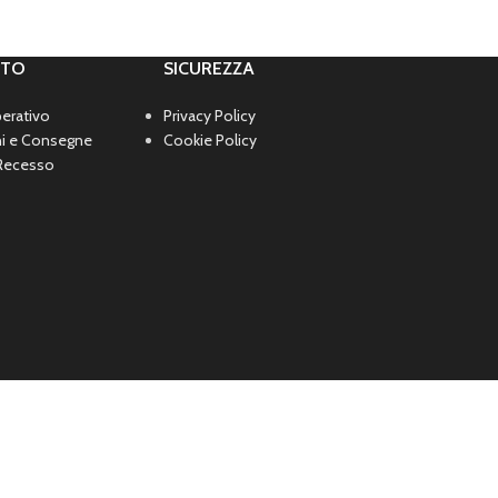
60,03
€
69,00
€
RTO
SICUREZZA
perativo
Privacy Policy
ni e Consegne
Cookie Policy
 Recesso