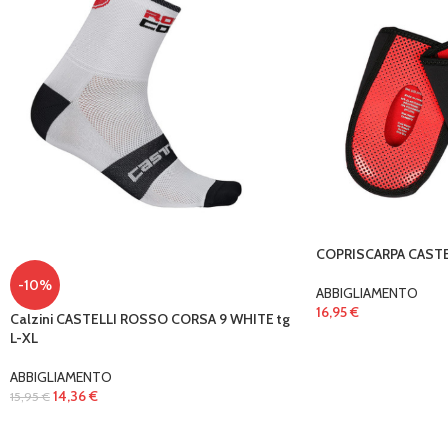
COPRISCARPA CASTE
-10%
ABBIGLIAMENTO
16,95
€
Calzini CASTELLI ROSSO CORSA 9 WHITE tg
L-XL
ABBIGLIAMENTO
14,36
€
15,95
€