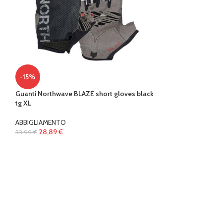
-15%
Guanti Northwave BLAZE short gloves black
tg XL
ABBIGLIAMENTO
28,89
€
33,99
€
-13%
MAGLIA NORTHWA
ABBIGLIAMENTO