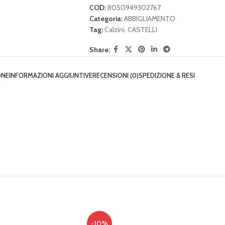
COD:
8050949302767
Categoria:
ABBIGLIAMENTO
Tag:
Calzini
,
CASTELLI
Share:
ONE
INFORMAZIONI AGGIUNTIVE
RECENSIONI (0)
SPEDIZIONE & RESI
-10%