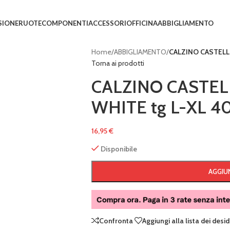
SIONE
RUOTE
COMPONENTI
ACCESSORI
OFFICINA
ABBIGLIAMENTO
Home
/
ABBIGLIAMENTO
/
CALZINO CASTELLI
Torna ai prodotti
CALZINO CASTEL
WHITE tg L-XL 4
16,95
€
Disponibile
AGGIUN
Confronta
Aggiungi alla lista dei desid