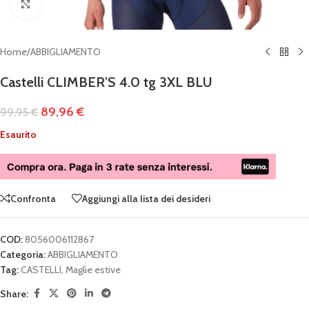
Clicca per ingrandire
Home
/
ABBIGLIAMENTO
Castelli CLIMBER’S 4.0 tg 3XL BLU
89,96
€
99,95
€
Esaurito
Confronta
Aggiungi alla lista dei desideri
COD:
8056006112867
Categoria:
ABBIGLIAMENTO
Tag:
CASTELLI
,
Maglie estive
Share: