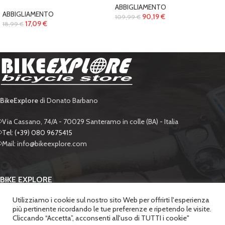
ABBIGLIAMENTO
ABBIGLIAMENTO
90,19
€
109,99
€
17,09
€
18,99
€
BikeExplore
di Donato Barbano
Via Cassano, 74/A - 70029 Santeramo in colle (BA) - Italia
Tel: (+39) 080 9675415
Mail: info@bikeexplore.com
BIKE EXPLORE
Utilizziamo i cookie sul nostro sito Web per offrirti l'esperienza
SUPPORTO
più pertinente ricordando le tue preferenze e ripetendo le visite.
Cliccando “Accetta”, acconsenti all'uso di TUTTI i cookie"
SICUREZZA