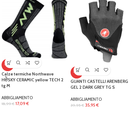
-10%
-10%
Calze termiche Northwave
HUSKY CERAMIC yellow TECH 2
GUANTI CASTELLI ARENBERG
tg M
GEL 2 DARK GREY TG S
ABBIGLIAMENTO
ABBIGLIAMENTO
17,09
€
18,99
€
35,95
€
39,95
€