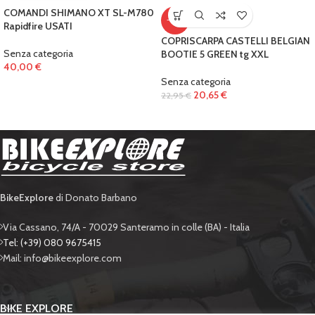
COMANDI SHIMANO XT SL-M780
-10%
Rapidfire USATI
COPRISCARPA CASTELLI BELGIAN
Senza categoria
BOOTIE 5 GREEN tg XXL
40,00
€
Senza categoria
20,65
€
22,95
€
BikeExplore
di Donato Barbano
Via Cassano, 74/A - 70029 Santeramo in colle (BA) - Italia
Tel: (+39) 080 9675415
Mail: info@bikeexplore.com
BIKE EXPLORE