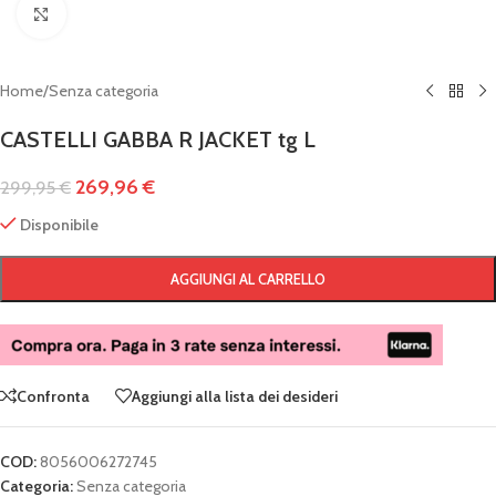
Clicca per ingrandire
Home
/
Senza categoria
CASTELLI GABBA R JACKET tg L
269,96
€
299,95
€
Disponibile
AGGIUNGI AL CARRELLO
Confronta
Aggiungi alla lista dei desideri
COD:
8056006272745
Categoria:
Senza categoria