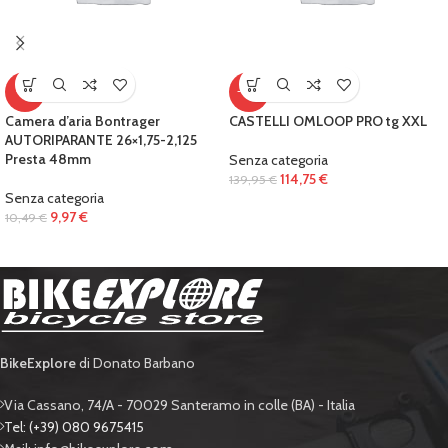
-5%
-18%
Camera d’aria Bontrager
CASTELLI OMLOOP PRO tg XXL
AUTORIPARANTE 26×1,75-2,125
Presta 48mm
Senza categoria
114,75
€
139,95
€
Senza categoria
9,97
€
10,49
€
BikeExplore
di Donato Barbano
Via Cassano, 74/A - 70029 Santeramo in colle (BA) - Italia
Tel: (+39) 080 9675415