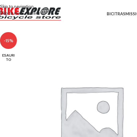
Skip to navigation
Skip to main content
BICI
TRASMISS
-15%
ESAURI
TO