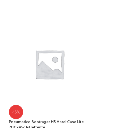
-15%
-20%
Pneumatico Bontrager H5 Hard-Case Lite
SALOPETTE CAST
700x45c Riflettente
TG XL