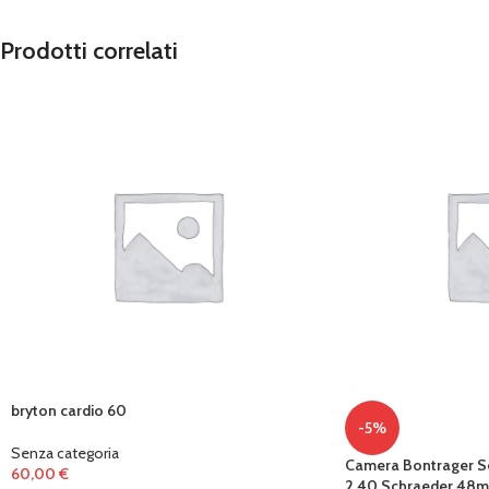
Prodotti correlati
bryton cardio 60
-5%
Senza categoria
Camera Bontrager Se
60,00
€
2,40 Schraeder 48