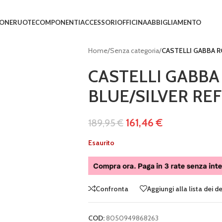
IONE
RUOTE
COMPONENTI
ACCESSORI
OFFICINA
ABBIGLIAMENTO
Home
/
Senza categoria
/
CASTELLI GABBA RO
CASTELLI GABBA 
BLUE/SILVER RE
161,46
€
189,95
€
Esaurito
Confronta
Aggiungi alla lista dei d
COD:
8050949868263