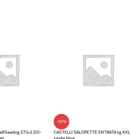
-10%
lfSealing 27,5×2,00-
CASTELLI SALOPETTE ENTRATA tg XXL
mm
savile blue