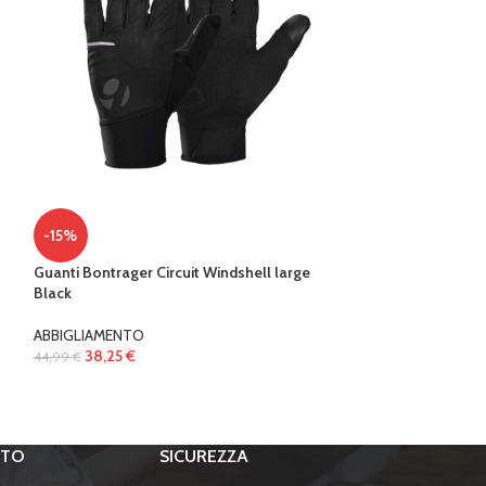
Guidacatena SM-
-15%
ACCESSORI TELA
Guanti Bontrager Circuit Windshell large
53,00
€
Black
ABBIGLIAMENTO
38,25
€
44,99
€
RTO
SICUREZZA