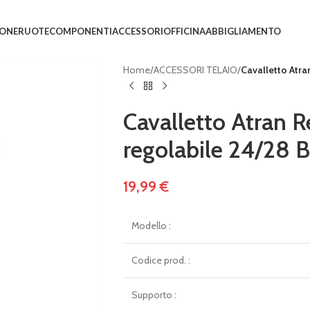
IONE
RUOTE
COMPONENTI
ACCESSORI
OFFICINA
ABBIGLIAMENTO
Home
/
ACCESSORI TELAIO
/
Cavalletto Atra
Cavalletto Atran 
regolabile 24/28 B
19,99
€
Modello :
Codice prod. :
Supporto :