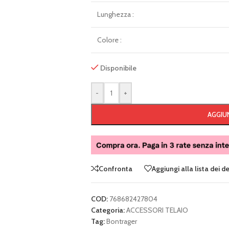
Lunghezza :
Colore :
Disponibile
-
+
AGGIUN
Confronta
Aggiungi alla lista dei d
COD:
768682427804
Categoria:
ACCESSORI TELAIO
Tag:
Bontrager