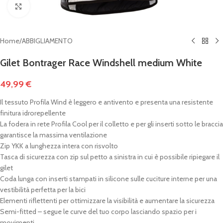
Clicca per ingrandire
Home
/
ABBIGLIAMENTO
Gilet Bontrager Race Windshell medium White
49,99
€
Il tessuto Profila Wind è leggero e antivento e presenta una resistente
finitura idrorepellente
La fodera in rete Profila Cool per il colletto e per gli inserti sotto le braccia
garantisce la massima ventilazione
Zip YKK a lunghezza intera con risvolto
Tasca di sicurezza con zip sul petto a sinistra in cui è possibile ripiegare il
gilet
Coda lunga con inserti stampati in silicone sulle cuciture interne per una
vestibilità perfetta per la bici
Elementi riflettenti per ottimizzare la visibilità e aumentare la sicurezza
Semi-fitted – segue le curve del tuo corpo lasciando spazio per i
movimenti