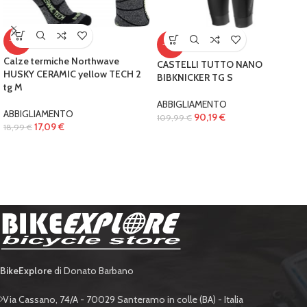
-10%
-18%
Calze termiche Northwave
CASTELLI TUTTO NANO
HUSKY CERAMIC yellow TECH 2
BIBKNICKER TG S
tg M
ABBIGLIAMENTO
ABBIGLIAMENTO
90,19
€
109,99
€
17,09
€
18,99
€
BikeExplore
di Donato Barbano
Via Cassano, 74/A - 70029 Santeramo in colle (BA) - Italia