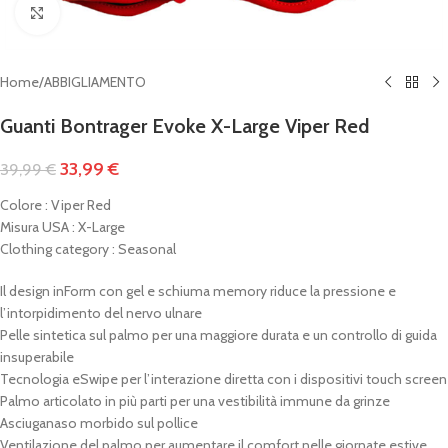
Clicca per ingrandire
Home
/
ABBIGLIAMENTO
Guanti Bontrager Evoke X-Large Viper Red
33,99
€
39,99
€
Colore : Viper Red
Misura USA : X-Large
Clothing category : Seasonal
Il design inForm con gel e schiuma memory riduce la pressione e
l’intorpidimento del nervo ulnare
Pelle sintetica sul palmo per una maggiore durata e un controllo di guida
insuperabile
Tecnologia eSwipe per l’interazione diretta con i dispositivi touch screen
Palmo articolato in più parti per una vestibilità immune da grinze
Asciuganaso morbido sul pollice
Ventilazione del palmo per aumentare il comfort nelle giornate estive