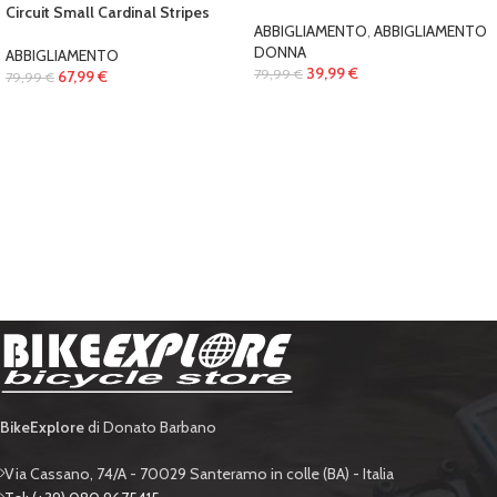
Circuit Small Cardinal Stripes
ABBIGLIAMENTO
,
ABBIGLIAMENTO
DONNA
ABBIGLIAMENTO
39,99
€
79,99
€
67,99
€
79,99
€
BikeExplore
di Donato Barbano
Via Cassano, 74/A - 70029 Santeramo in colle (BA) - Italia