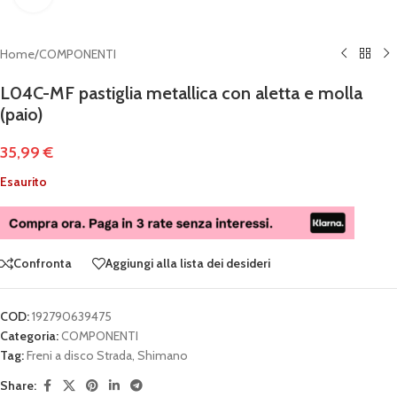
Home
/
COMPONENTI
L04C-MF pastiglia metallica con aletta e molla
(paio)
35,99
€
Esaurito
Confronta
Aggiungi alla lista dei desideri
COD:
192790639475
Categoria:
COMPONENTI
Tag:
Freni a disco Strada
,
Shimano
Share: