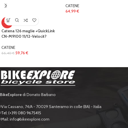
CATENE
64,99
€
-10%
Catena 126 maglie +QuickLink
CN-M9100 11/12-Velocit?
CATENE
59,76
€
66,40
€
BikeExplore
di Donato Barbano
Via Cassano, 74/A - 70029 Santeramo in colle (BA) - Italia
Tel: (+39) 080 9675415
Mail: info@bikeexplore.com