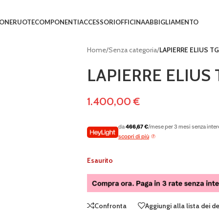
IONE
RUOTE
COMPONENTI
ACCESSORI
OFFICINA
ABBIGLIAMENTO
Home
/
Senza categoria
/
LAPIERRE ELIUS T
LAPIERRE ELIUS 
1.400,00
€
da
466,67 €
/mese per 3 mesi senza inter
scopri di più
Esaurito
Confronta
Aggiungi alla lista dei d