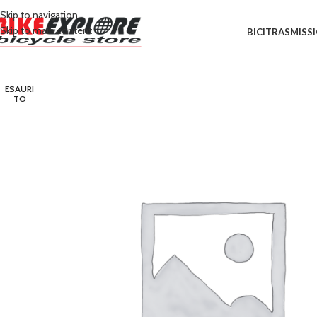
Skip to navigation
Skip to main content
BICI
TRASMISS
ESAURI
TO