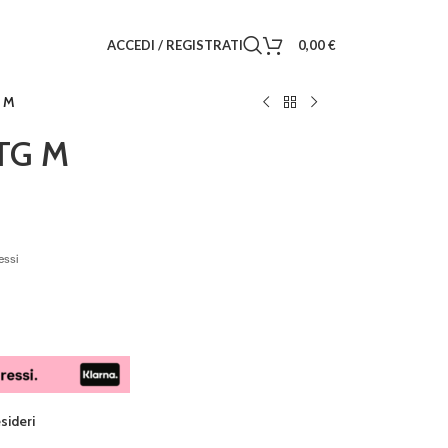
ACCEDI / REGISTRATI
0,00
€
G M
TG M
essi
esideri