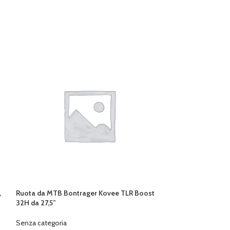
,
Ruota da MTB Bontrager Kovee TLR Boost
-20%
32H da 27,5”
SALOPETTE CAST
Senza categoria
TG XL