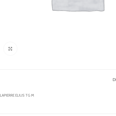
Clicca per ingrandire
D
LAPIERRE ELIUS TG M