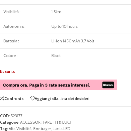
Visibilità :
1.5km
Autonomia :
Up to 10 hours
Batteria :
Li-Ion 1450mAh 3.7 Volt
Colore :
Black
Esaurito
Confronta
Aggiungi alla lista dei desideri
COD:
523177
Categorie:
ACCESSORI
,
FARETTI & LUCI
Tag:
Alta Visibilità
,
Bontrager
,
Luci a LED