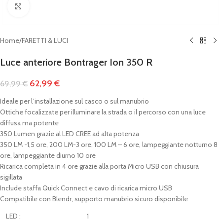
Clicca per ingrandire
Home
/
FARETTI & LUCI
Luce anteriore Bontrager Ion 350 R
62,99
€
69,99
€
Ideale per l’installazione sul casco o sul manubrio
Ottiche focalizzate per illuminare la strada o il percorso con una luce
diffusa ma potente
350 Lumen grazie al LED CREE ad alta potenza
350 LM -1,5 ore, 200 LM-3 ore, 100 LM – 6 ore, lampeggiante notturno 8
ore, lampeggiante diurno 10 ore
Ricarica completa in 4 ore grazie alla porta Micro USB con chiusura
sigillata
Include staffa Quick Connect e cavo di ricarica micro USB
Compatibile con Blendr, supporto manubrio sicuro disponibile
LED :
1