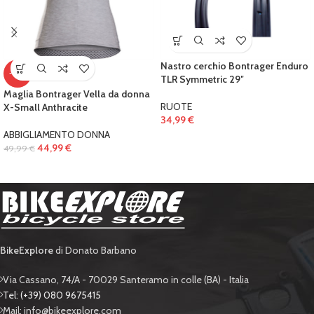
Nastro cerchio Bontrager Enduro
-10%
TLR Symmetric 29″
Maglia Bontrager Vella da donna
RUOTE
X-Small Anthracite
34,99
€
ABBIGLIAMENTO DONNA
44,99
€
49,99
€
BikeExplore
di Donato Barbano
Via Cassano, 74/A - 70029 Santeramo in colle (BA) - Italia
Tel: (+39) 080 9675415
Mail: info@bikeexplore.com