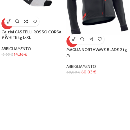
-10%
Calzini CASTELLI ROSSO CORSA
9 WHITE tg L-XL
-13%
ABBIGLIAMENTO
MAGLIA NORTHWAVE BLADE 2 tg
14,36
€
15,95
€
M
ABBIGLIAMENTO
60,03
€
69,00
€