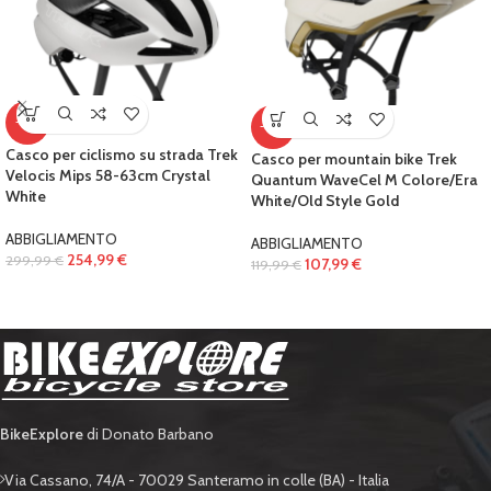
-15%
-10%
Casco per ciclismo su strada Trek
Casco per mountain bike Trek
Velocis Mips 58-63cm Crystal
Quantum WaveCel M Colore/Era
White
White/Old Style Gold
ABBIGLIAMENTO
ABBIGLIAMENTO
254,99
€
299,99
€
107,99
€
119,99
€
BikeExplore
di Donato Barbano
Via Cassano, 74/A - 70029 Santeramo in colle (BA) - Italia