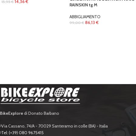
14,36
€
15,95
€
RAINSKIN tg M
ABBIGLIAMENTO
86,13
€
99,00
€
BikeExplore
di Donato Barbano
Via Cassano, 74/A - 70029 Santeramo in colle (BA) - Italia
Tel: (+39) 080 9675415