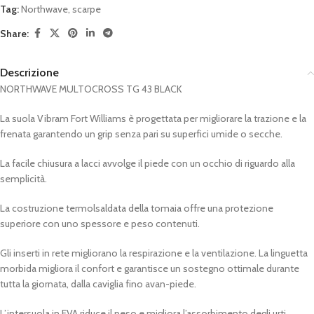
Tag:
Northwave
,
scarpe
Share:
Descrizione
NORTHWAVE MULTOCROSS TG 43 BLACK
La suola Vibram Fort Williams è progettata per migliorare la trazione e la
frenata garantendo un grip senza pari su superfici umide o secche.
La facile chiusura a lacci avvolge il piede con un occhio di riguardo alla
semplicità.
La costruzione termolsaldata della tomaia offre una protezione
superiore con uno spessore e peso contenuti.
Gli inserti in rete migliorano la respirazione e la ventilazione. La linguetta
morbida migliora il confort e garantisce un sostegno ottimale durante
tutta la giornata, dalla caviglia fino avan-piede.
L’intersuola in EVA riduce il peso e migliora l’assorbimento degli urti.