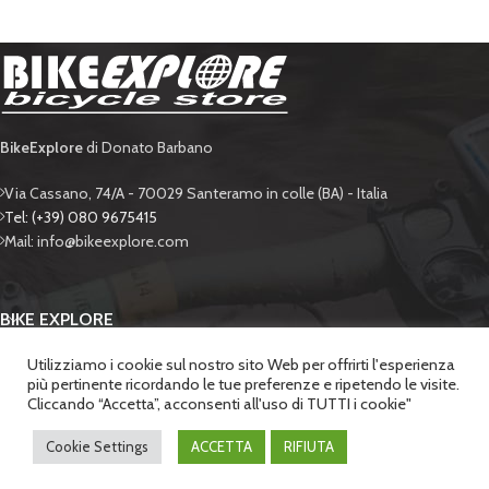
BikeExplore
di Donato Barbano
Via Cassano, 74/A - 70029 Santeramo in colle (BA) - Italia
Tel: (+39) 080 9675415
Mail: info@bikeexplore.com
BIKE EXPLORE
Utilizziamo i cookie sul nostro sito Web per offrirti l'esperienza
SUPPORTO
più pertinente ricordando le tue preferenze e ripetendo le visite.
Cliccando “Accetta”, acconsenti all'uso di TUTTI i cookie"
SICUREZZA
BIKE EXPLORE di Donato Barbano
. - P.IVA 06428650722 | POWERED BY
LABONEXT
.
Cookie Settings
ACCETTA
RIFIUTA