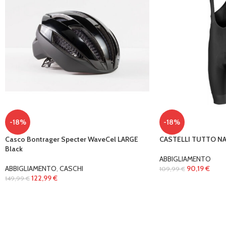
-18%
-18%
Casco Bontrager Specter WaveCel LARGE
CASTELLI TUTTO NA
Black
ABBIGLIAMENTO
ABBIGLIAMENTO
,
CASCHI
90,19
€
109,99
€
122,99
€
149,99
€