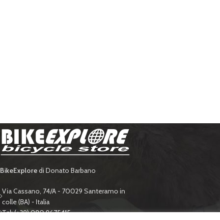
BikeExplore
di Donato Barbano
Via Cassano, 74/A - 70029 Santeramo in
colle (BA) - Italia
Tel: (+39) 080 9675415