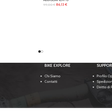
86,13
€
99,00
€
BIKE EXPLORE
SUPPO
Chi Siamo
Profilo O
Contatti
Spedizio
Diritto di