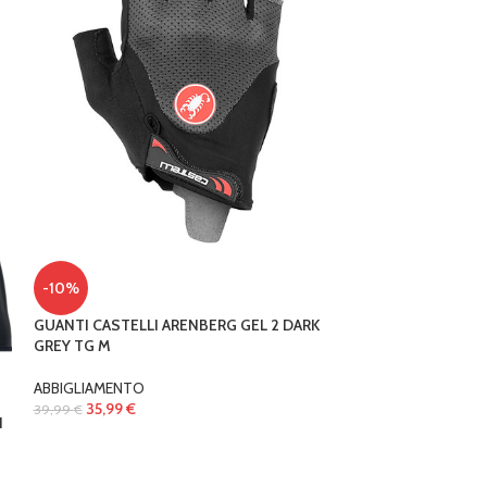
-50%
-10%
Maglia Bontrage
White/Sorbet
GUANTI CASTELLI ARENBERG GEL 2 DARK
GREY TG M
ABBIGLIAMENTO
,
39,99
€
79,99
€
ABBIGLIAMENTO
35,99
€
39,99
€
N