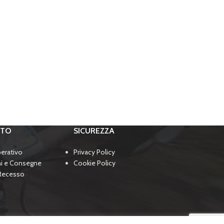
RTO
SICUREZZA
perativo
Privacy Policy
ni e Consegne
Cookie Policy
 Recesso