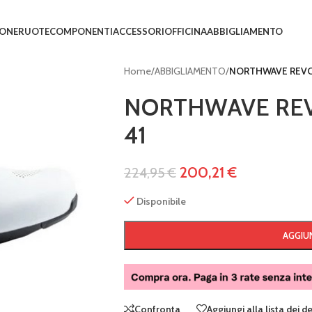
IONE
RUOTE
COMPONENTI
ACCESSORI
OFFICINA
ABBIGLIAMENTO
Home
/
ABBIGLIAMENTO
/
NORTHWAVE REVO
NORTHWAVE REV
41
200,21
€
224,95
€
Disponibile
AGGIUN
Confronta
Aggiungi alla lista dei d