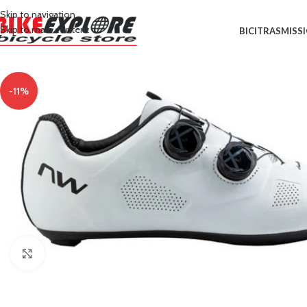
Skip to navigation
Skip to main content
BICI
TRASMISS
-11%
Clicca per ingrandire