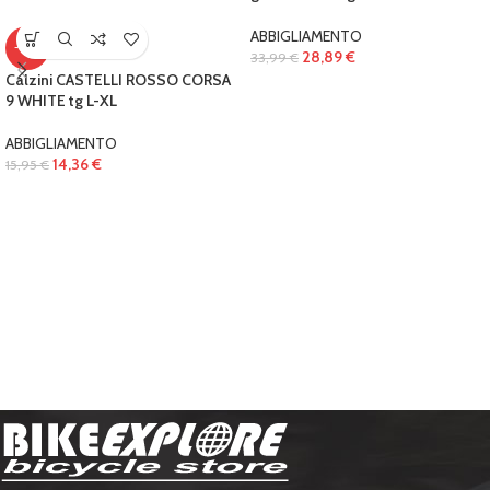
ABBIGLIAMENTO
-10%
28,89
€
33,99
€
Calzini CASTELLI ROSSO CORSA
9 WHITE tg L-XL
ABBIGLIAMENTO
14,36
€
15,95
€