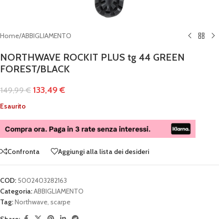
Home
/
ABBIGLIAMENTO
NORTHWAVE ROCKIT PLUS tg 44 GREEN
FOREST/BLACK
133,49
€
149,99
€
Esaurito
Confronta
Aggiungi alla lista dei desideri
COD:
5002403282163
Categoria:
ABBIGLIAMENTO
Tag:
Northwave
,
scarpe
Share: