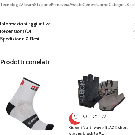
TecnologiaVibramStagionePrimavera/EstateGenereUomoCategoriaScarp
Informazioni aggiuntive
Recensioni (0)
Spedizione & Resi
Prodotti correlati
-15%
Guanti Northwave BLAZE short
gloves black tg XL