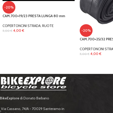
-20%
CAM.700×19/23 PRESTA LUNGA 80 mm
COPERTONCINI STRADA
,
RUOTE
4,00
€
-20%
5,00
€
CAM.700×25/32 PRE
COPERTONCINI STR
4,00
€
5,00
€
BikeExplore
di Donato Barbano
Via Cassano, 74/A - 70029 Santeramo in