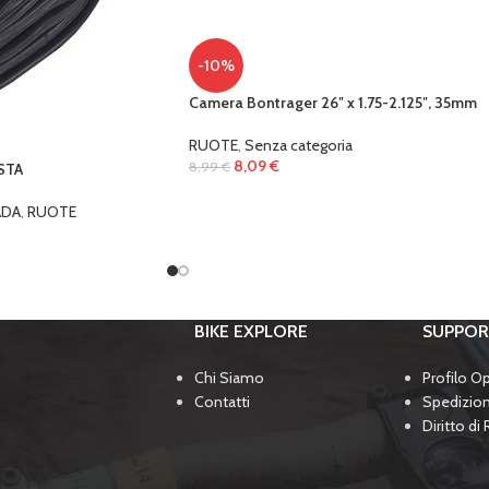
-10%
Camera Bontrager 26″ x 1.75-2.125″, 35mm
RUOTE
,
Senza categoria
8,09
€
8,99
€
STA
ADA
,
RUOTE
BIKE EXPLORE
SUPPO
Chi Siamo
Profilo O
Contatti
Spedizio
Diritto di