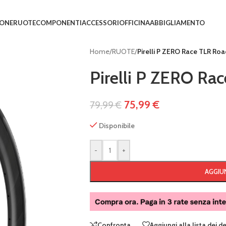
IONE
RUOTE
COMPONENTI
ACCESSORI
OFFICINA
ABBIGLIAMENTO
Home
/
RUOTE
/
Pirelli P ZERO Race TLR R
Pirelli P ZERO R
75,99
€
79,99
€
Disponibile
-
+
AGGIUN
Confronta
Aggiungi alla lista dei d