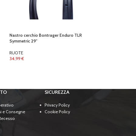
Pneumatico Bontr
700 x 25c
RUOTE
Nastro cerchio Bontrager Enduro TLR
44,99
€
Symmetric 29″
RUOTE
34,99
€
RTO
SICUREZZA
perativo
Privacy Policy
ni e Consegne
Cookie Policy
 Recesso