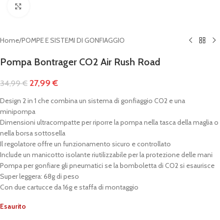
Clicca per ingrandire
Home
/
POMPE E SISTEMI DI GONFIAGGIO
Pompa Bontrager CO2 Air Rush Road
27,99
€
34,99
€
Design 2 in 1 che combina un sistema di gonfiaggio CO2 e una
minipompa
Dimensioni ultracompatte per riporre la pompa nella tasca della maglia o
nella borsa sottosella
Il regolatore offre un funzionamento sicuro e controllato
Include un manicotto isolante riutilizzabile per la protezione delle mani
Pompa per gonfiare gli pneumatici se la bomboletta di CO2 si esaurisce
Super leggera: 68g di peso
Con due cartucce da 16g e staffa di montaggio
Esaurito