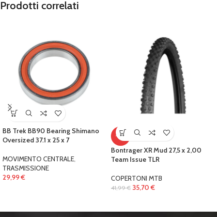
Prodotti correlati
BB Trek BB90 Bearing Shimano
-15%
Oversized 37.1 x 25 x 7
Bontrager XR Mud 27,5 x 2,00
MOVIMENTO CENTRALE
,
Team Issue TLR
TRASMISSIONE
29,99
€
COPERTONI MTB
35,70
€
41,99
€