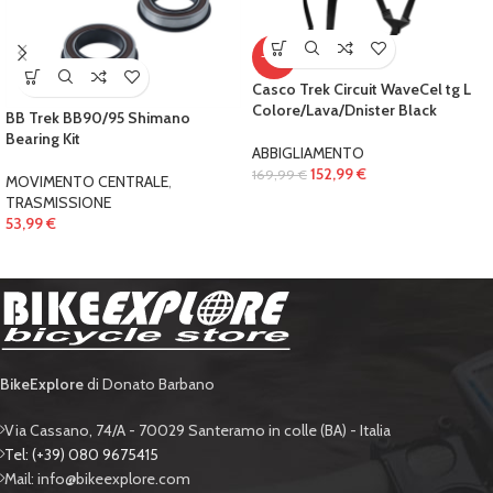
-10%
Casco Trek Circuit WaveCel tg L
Colore/Lava/Dnister Black
BB Trek BB90/95 Shimano
Bearing Kit
ABBIGLIAMENTO
152,99
€
169,99
€
MOVIMENTO CENTRALE
,
TRASMISSIONE
53,99
€
BikeExplore
di Donato Barbano
Via Cassano, 74/A - 70029 Santeramo in colle (BA) - Italia
Tel: (+39) 080 9675415
Mail: info@bikeexplore.com