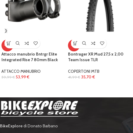
-10%
-15%
Attacco manubrio Bntrgr Elite
Bontrager XR Mud 27,5 x 2,00
Integrated Rise 7 80mm Black
Team Issue TLR
ATTACCO MANUBRIO
COPERTONI MTB
53,99
€
35,70
€
59,99
€
41,99
€
BikeExplore
di Donato Barbano