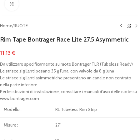
Clicca per ingrandire
Home
/
RUOTE
Rim Tape Bontrager Race Lite 27.5 Asymmetric
11,13
€
Da utilizzare specificamente su ruote Bontrager TLR (Tubeless Ready)
Le strisce sigillanti pesano 35 g l’una, con valvole da 8 g l’una
Le strisce sigillanti asimmetriche presentano un canale non centrato
nella parte inferiore
Per le istruzioni di installazione, consultare i manuali d’uso delle ruote su
www.bontrager.com
Modello :
RL Tubeless Rim Strip
Misure :
27″