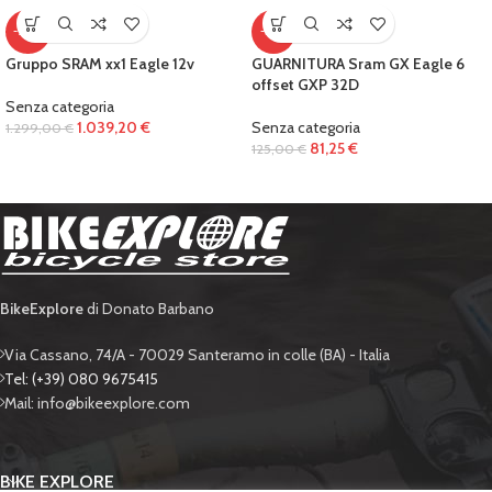
-20%
-35%
Gruppo SRAM xx1 Eagle 12v
GUARNITURA Sram GX Eagle 6
offset GXP 32D
Senza categoria
1.039,20
€
Senza categoria
1.299,00
€
81,25
€
125,00
€
BikeExplore
di Donato Barbano
Via Cassano, 74/A - 70029 Santeramo in colle (BA) - Italia
Tel: (+39) 080 9675415
Mail: info@bikeexplore.com
BIKE EXPLORE