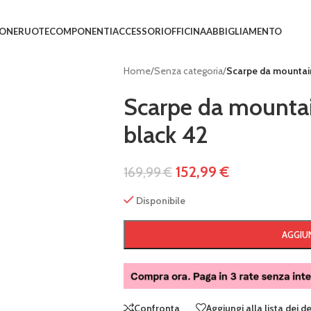
IONE
RUOTE
COMPONENTI
ACCESSORI
OFFICINA
ABBIGLIAMENTO
Home
/
Senza categoria
/
Scarpe da mountain
Scarpe da mountai
black 42
152,99
€
169,99
€
Disponibile
AGGIUN
Confronta
Aggiungi alla lista dei d