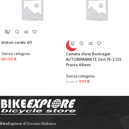
bryton cardio 60
-5%
Senza categoria
Camera d’aria Bontrager
60,00
€
AUTORIPARANTE 26×1,75-2,125
Presta 48mm
Senza categoria
9,97
€
10,49
€
BikeExplore
di Donato Barbano