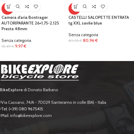
-5%
-10%
Camera d’aria Bontrager
CASTELLI SALOPETTE ENTRATA
AUTORIPARANTE 26×1,75-2,125
tg XXL savile blue
Presta 48mm
Senza categoria
Senza categoria
80,96
€
89,95
€
9,97
€
10,49
€
BikeExplore
di Donato Barbano
Via Cassano, 74/A - 70029 Santeramo in colle (BA) - Italia
Tel: (+39) 080 9675415
Mail: info@bikeexplore.com