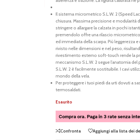
aderenza e trazione. La rigidità calibrata ne 
Il sistema micrometrico S.L.W. 2 (Speed Lac
chiusura. Massima precisione e modularità d’
stringere o allargare la calzata in pochi istant
premendolo offre una rilascio micrometric
ed immediata della scarpa. Più leggerezza 
rivisto nelle dimensioni e nel peso, risultan
rivestimento esterno soft-touch rende la pr
meccanismo S.L.W. 2 segue l’anatomia del p
S.L.W. 2 è facilmente sostituibile. I cavi utili
mondo della vela.
Per proteggere i tuoi piedi da urti dovuti a s
termosaldati.
Esaurito
Confronta
Aggiungi alla lista dei d