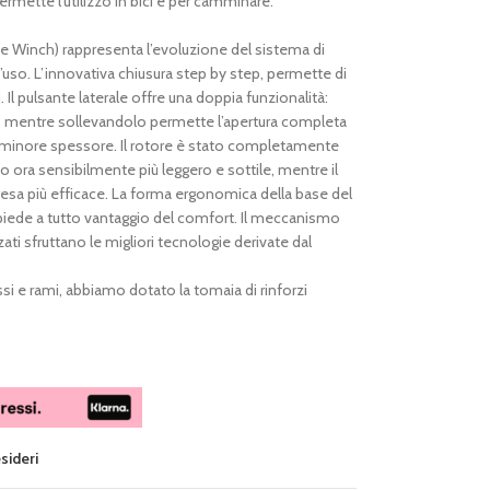
permette l’utilizzo in bici e per camminare.
e Winch) rappresenta l’evoluzione del sistema di
uso. L’innovativa chiusura step by step, permette di
i. Il pulsante laterale offre una doppia funzionalità:
o mentre sollevandolo permette l’apertura completa
e minore spessore. Il rotore è stato completamente
do ora sensibilmente più leggero e sottile, mentre il
esa più efficace. La forma ergonomica della base del
iede a tutto vantaggio del comfort. Il meccanismo
zzati sfruttano le migliori tecnologie derivate dal
assi e rami, abbiamo dotato la tomaia di rinforzi
esideri