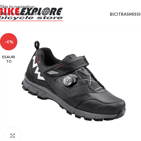
Skip to navigation
Skip to main content
BICI
TRASMISS
-4%
ESAURI
TO
Clicca per ingrandire