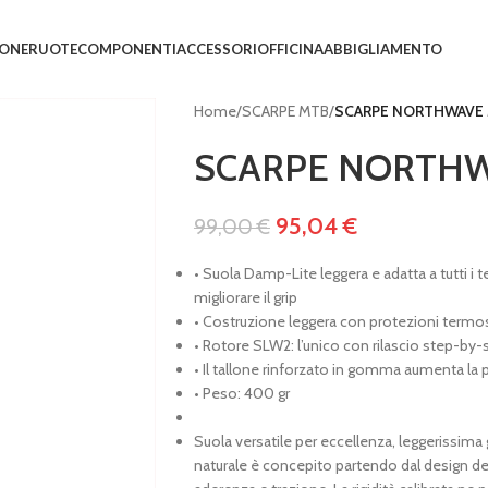
IONE
RUOTE
COMPONENTI
ACCESSORI
OFFICINA
ABBIGLIAMENTO
Home
/
SCARPE MTB
/
SCARPE NORTHWAVE 
SCARPE NORTHW
95,04
€
99,00
€
• Suola Damp-Lite leggera e adatta a tutti i 
migliorare il grip
• Costruzione leggera con protezioni termo
• Rotore SLW2: l’unico con rilascio step-by
• Il tallone rinforzato in gomma aumenta la p
• Peso: 400 gr
Suola versatile per eccellenza, leggerissima g
naturale è concepito partendo dal design deg