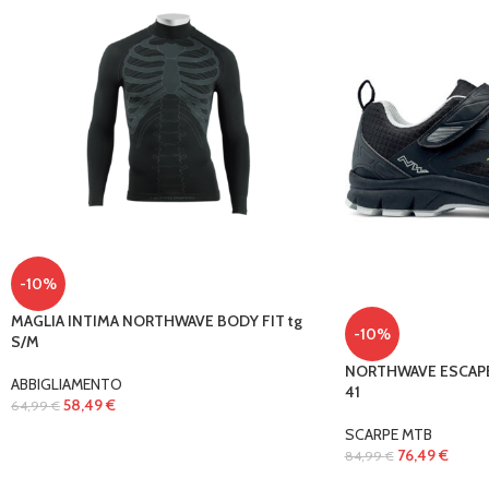
-10%
MAGLIA INTIMA NORTHWAVE BODY FIT tg
-10%
S/M
NORTHWAVE ESCAPE 
ABBIGLIAMENTO
41
58,49
€
64,99
€
SCARPE MTB
76,49
€
84,99
€