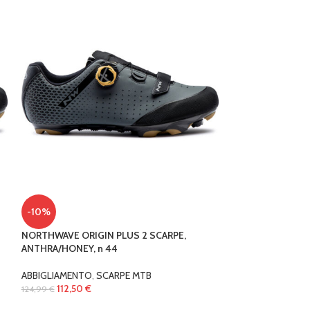
-10%
-10%
NORTHWAVE ORIGIN PLUS 2 SCARPE,
SALOPETTE NOR
ANTHRA/HONEY, n 44
COLORWAY tg S
ABBIGLIAMENTO
,
SCARPE MTB
ABBIGLIAMENTO
112,50
€
80,99
€
124,99
€
89,99
€