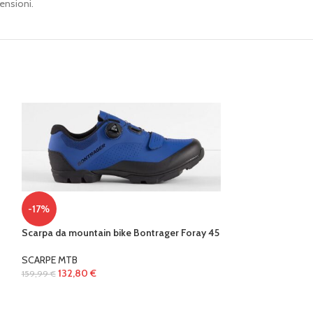
ensioni.
-17%
Scarpa da mountain bike Bontrager Foray 45
-17%
SCARPE MTB
Scarpa mountain 
132,80
€
159,99
€
black
ABBIGLIAMENTO
,