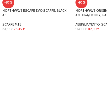
-10%
-10%
NORTHWAVE ESCAPE EVO SCARPE, BLACK,
NORTHWAVE ORIGIN 
43
ANTHRA/HONEY, n 4
SCARPE MTB
ABBIGLIAMENTO
,
SCA
76,49
€
112,50
€
84,99
€
124,99
€