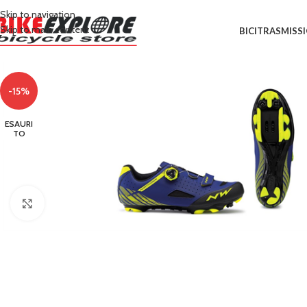
Skip to navigation
Skip to main content
BICI
TRASMISS
-15%
ESAURI
TO
Clicca per ingrandire