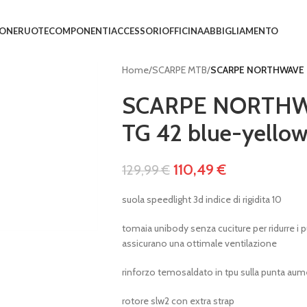
IONE
RUOTE
COMPONENTI
ACCESSORI
OFFICINA
ABBIGLIAMENTO
Home
/
SCARPE MTB
/
SCARPE NORTHWAVE O
SCARPE NORTHW
TG 42 blue-yello
110,49
€
129,99
€
suola speedlight 3d indice di rigidita 10
tomaia unibody senza cuciture per ridurre i pu
assicurano una ottimale ventilazione
rinforzo temosaldato in tpu sulla punta aum
rotore slw2 con extra strap