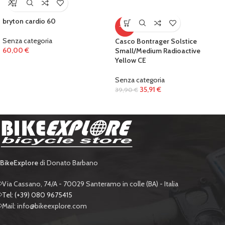
bryton cardio 60
-10%
Senza categoria
Casco Bontrager Solstice
60,00
€
Small/Medium Radioactive
Yellow CE
Senza categoria
35,91
€
39,90
€
BikeExplore
di Donato Barbano
Via Cassano, 74/A - 70029 Santeramo in colle (BA) - Italia
Tel: (+39) 080 9675415
Mail: info@bikeexplore.com