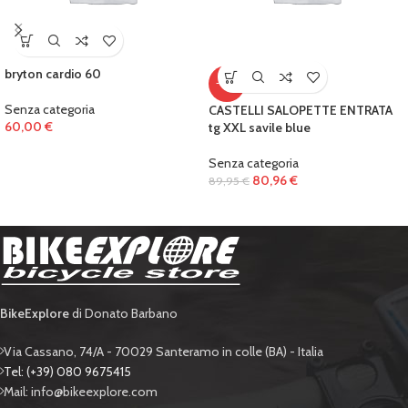
bryton cardio 60
-10%
Senza categoria
CASTELLI SALOPETTE ENTRATA
60,00
€
tg XXL savile blue
Senza categoria
80,96
€
89,95
€
BikeExplore
di Donato Barbano
Via Cassano, 74/A - 70029 Santeramo in colle (BA) - Italia
Tel: (+39) 080 9675415
Mail: info@bikeexplore.com