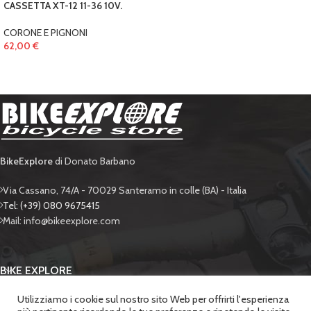
CASSETTA XT-12 11-36 10V.
CORONE E PIGNONI
62,00
€
BikeExplore
di Donato Barbano
Via Cassano, 74/A - 70029 Santeramo in colle (BA) - Italia
Tel: (+39) 080 9675415
Mail: info@bikeexplore.com
BIKE EXPLORE
Utilizziamo i cookie sul nostro sito Web per offrirti l'esperienza
SUPPORTO