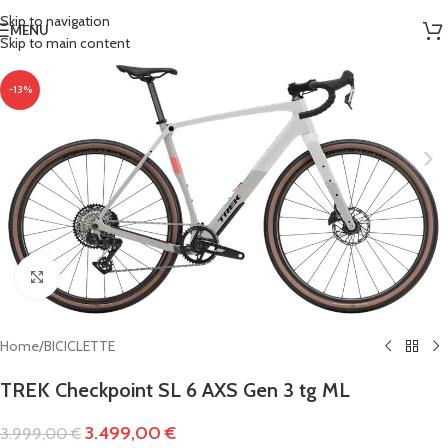
Skip to navigation
MENU
Skip to main content
-13%
Clicca per ingrandire
Home
/
BICICLETTE
TREK Checkpoint SL 6 AXS Gen 3 tg ML
3.499,00
€
3.999,00
€