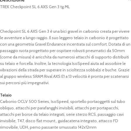
TREK Checkpoint SL 6 AXS Gen 3 tg ML
Checkpoint SL 6 AXS Gen 3 è una bici gravel in carbonio creata per vivere
le avventure a lungo raggio. Il suo leggero telaio in carbonio è progettato
con una geometria Gravel Endurance incentrata sul comfort. Dotata di un
passaggio ruota progettato per ospitare robusti pneumatici da 50mm
(come da misura) è arricchita da numerosi attacchi di supporto distribuiti
su telaio e forcella. Inoltre, la tecnologia IsoSpeed aiuta ad assorbire le
vibrazioni della strada per superare in scioltezza sobbalzi e buche. Grazie
al gruppo wireless SRAM Rival AXS E1 a 13 velocità è pronta per scatenarsi
sui percorsi più impegnativi.
Telaio
Carbonio OCLV 500 Series, IsoSpeed, sportello portaoggetti sul tubo
obliquo, attacchi per parafangghi invisibili, attacchi per portapacchi,
attacchi per borse da telaio integrati, serie sterzo RCS, passaggio cavi
invisibile, T47, disco flat mount., guidacatena integrato, attacco FD
rimovibile, UDH, perno passante smussato 142x12mm