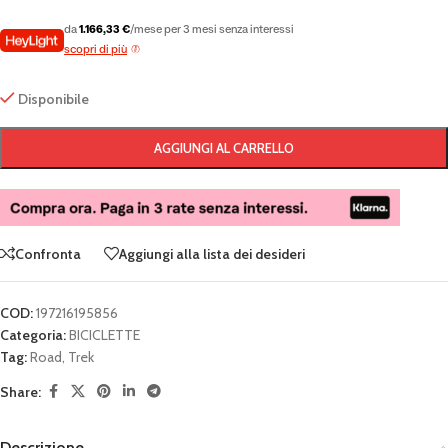
da
1.166,33 €
/mese per 3 mesi senza interessi
scopri di più
Disponibile
AGGIUNGI AL CARRELLO
Confronta
Aggiungi alla lista dei desideri
COD:
197216195856
Categoria:
BICICLETTE
Tag:
Road
,
Trek
Share:
Descrizione