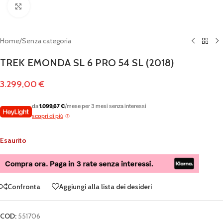
Clicca per ingrandire
Home
/
Senza categoria
TREK EMONDA SL 6 PRO 54 SL (2018)
3.299,00
€
da
1.099,67 €
/mese per 3 mesi senza interessi
scopri di più
Esaurito
Confronta
Aggiungi alla lista dei desideri
COD:
551706