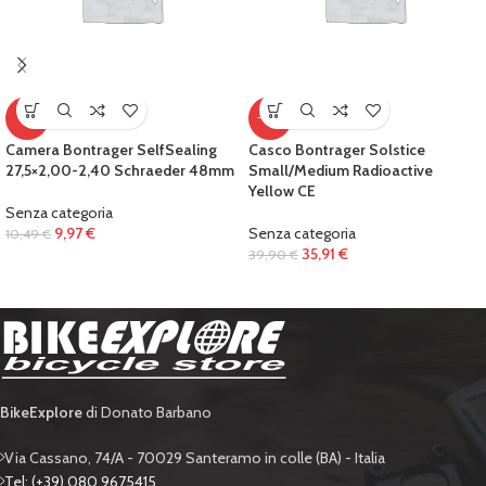
-5%
-10%
Camera Bontrager SelfSealing
Casco Bontrager Solstice
27,5×2,00-2,40 Schraeder 48mm
Small/Medium Radioactive
Yellow CE
Senza categoria
9,97
€
Senza categoria
10,49
€
35,91
€
39,90
€
BikeExplore
di Donato Barbano
Via Cassano, 74/A - 70029 Santeramo in colle (BA) - Italia
Tel: (+39) 080 9675415