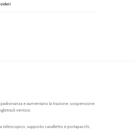
esideri
irano padronanza e aumentano la trazione, sospensione
ingletrack ventosi.
la telescopico, supporto cavalletto e portapacchi,