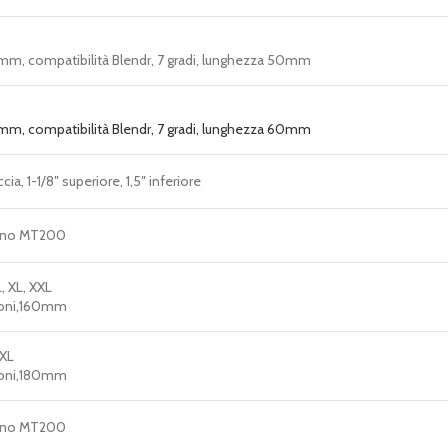
mm, compatibilità Blendr, 7 gradi, lunghezza 50mm
mm, compatibilità Blendr, 7 gradi, lunghezza 60mm
ia, 1-1/8″ superiore, 1,5″ inferiore
mano MT200
L, XL, XXL
loni,160mm
XXL
loni,180mm
mano MT200