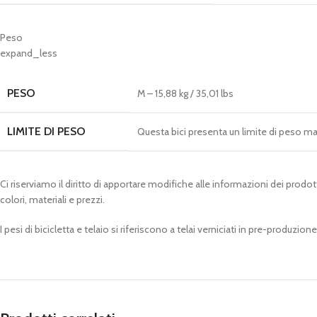
Peso
expand_less
PESO
M – 15,88 kg / 35,01 lbs
LIMITE DI PESO
Questa bici presenta un limite di peso ma
Ci riserviamo il diritto di apportare modifiche alle informazioni dei prodot
colori, materiali e prezzi.
I pesi di bicicletta e telaio si riferiscono a telai verniciati in pre-produz