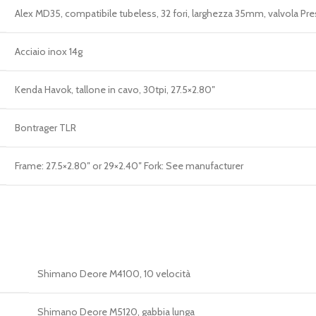
Alex MD35, compatibile tubeless, 32 fori, larghezza 35mm, valvola Pre
Acciaio inox 14g
Kenda Havok, tallone in cavo, 30tpi, 27.5×2.80″
Bontrager TLR
Frame: 27.5×2.80″ or 29×2.40″ Fork: See manufacturer
Shimano Deore M4100, 10 velocità
Shimano Deore M5120, gabbia lunga