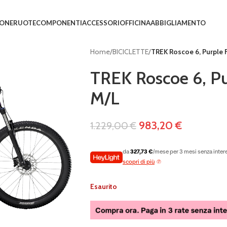
IONE
RUOTE
COMPONENTI
ACCESSORI
OFFICINA
ABBIGLIAMENTO
Home
/
BICICLETTE
/
TREK Roscoe 6, Purple F
TREK Roscoe 6, Pur
M/L
983,20
€
1.229,00
€
da
327,73 €
/mese per 3 mesi senza inter
scopri di più
Esaurito