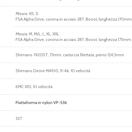
Misura:
XS, S
FSA Alpha Drive, corona in acciaio 28T, Boost, lunghezza 170mm
Misura:
M, M/L, L, XL, XXL
FSA Alpha Drive, corona in acciaio 28T, Boost, lunghezza 175mm
Shimano 7420ST, 73mm, cartuccia filettata, perno 124,5mm
Shimano Deore M4100, 11-46, 10 velocità
KMC X10, 10 velocità
Piattaforma in nylon VP-536
32T