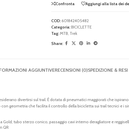
Confronta
Aggiungi alla lista dei d
COD:
601842405482
Categoria:
BICICLETTE
Tag:
MTB
,
Trek
Share:
FORMAZIONI AGGIUNTIVE
RECENSIONI (0)
SPEDIZIONE & RESI
desiderano divertirsi sul trail. È dotata di pneumatici maggiorati che isp
on geometria che facilita il controllo della bicicletta sui trail tecnici e i s
a Gold, tubo sterzo conico, passaggio cavi interno deragliatore e reggisel
mm QR