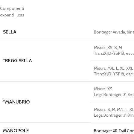
Componenti
expand_less
SELLA
Bontrager Arvada, bina
Misura:
XS, S, M
TranzX JD-YSP18, esc
*REGGISELLA
Misura:
M/L, L, XL, XXL
TranzX JD-YSP18, esc
Misura:
XS
Lega Bontrager, 31,8
*MANUBRIO
Misura:
S, M, M/L, L, X
Lega Bontrager, 31,8
MANOPOLE
Bontrager XR Trail Co