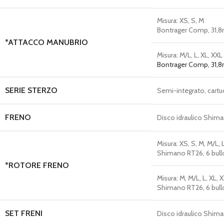
Misura:
XS, S, M
Bontrager Comp, 31,8
*ATTACCO MANUBRIO
Misura:
M/L, L, XL, XXL
Bontrager Comp, 31,8
SERIE STERZO
Semi-integrato, cartucc
FRENO
Disco idraulico Shi
Misura:
XS, S, M, M/L, 
Shimano RT26, 6 bul
*ROTORE FRENO
Misura:
M, M/L, L, XL, 
Shimano RT26, 6 bul
SET FRENI
Disco idraulico Shi