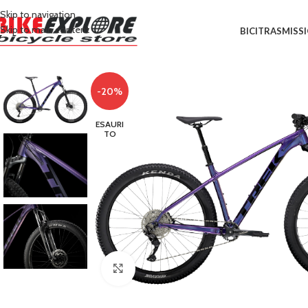
Skip to navigation
Skip to main content
BICI
TRASMISS
-20%
ESAURI
TO
Clicca per ingrandire