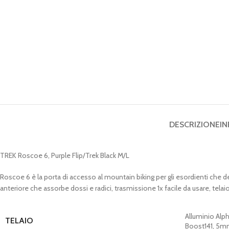
DESCRIZIONE
IN
TREK Roscoe 6, Purple Flip/Trek Black M/L
Roscoe 6 è la porta di accesso al mountain biking per gli esordienti che 
anteriore che assorbe dossi e radici, trasmissione 1x facile da usare, telaio c
Alluminio Alph
TELAIO
Boost141, 5