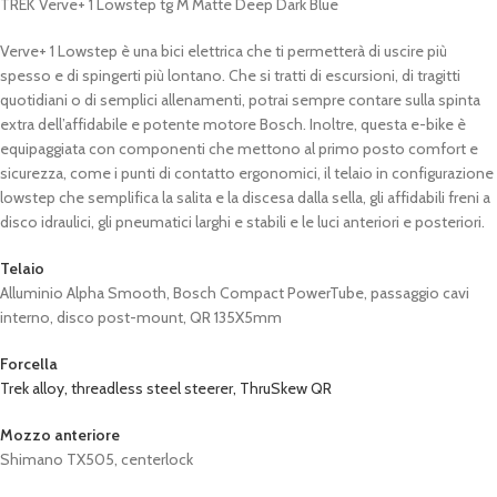
TREK Verve+ 1 Lowstep tg M Matte Deep Dark Blue
Verve+ 1 Lowstep è una bici elettrica che ti permetterà di uscire più
spesso e di spingerti più lontano. Che si tratti di escursioni, di tragitti
quotidiani o di semplici allenamenti, potrai sempre contare sulla spinta
extra dell’affidabile e potente motore Bosch. Inoltre, questa e-bike è
equipaggiata con componenti che mettono al primo posto comfort e
sicurezza, come i punti di contatto ergonomici, il telaio in configurazione
lowstep che semplifica la salita e la discesa dalla sella, gli affidabili freni a
disco idraulici, gli pneumatici larghi e stabili e le luci anteriori e posteriori.
Telaio
Alluminio Alpha Smooth, Bosch Compact PowerTube, passaggio cavi
interno, disco post-mount, QR 135X5mm
Forcella
Trek alloy, threadless steel steerer, ThruSkew QR
Mozzo anteriore
Shimano TX505, centerlock