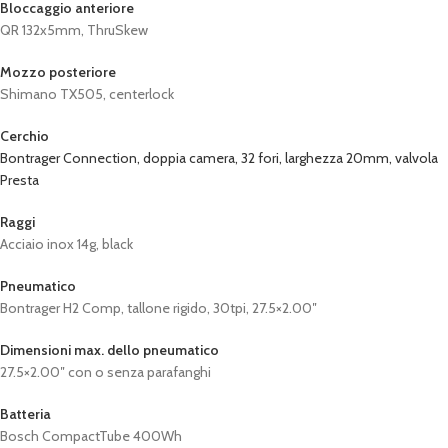
Bloccaggio anteriore
QR 132x5mm, ThruSkew
Mozzo posteriore
Shimano TX505, centerlock
Cerchio
Bontrager Connection, doppia camera, 32 fori, larghezza 20mm, valvola
Presta
Raggi
Acciaio inox 14g, black
Pneumatico
Bontrager H2 Comp, tallone rigido, 30tpi, 27.5×2.00″
Dimensioni max. dello pneumatico
27.5×2.00″ con o senza parafanghi
Batteria
Bosch CompactTube 400Wh