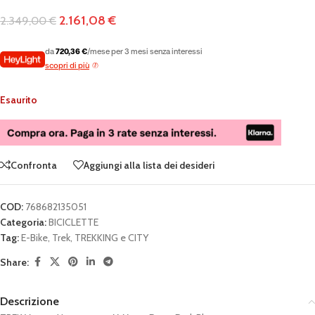
2.161,08
€
2.349,00
€
da
720,36 €
/mese per 3 mesi senza interessi
scopri di più
Esaurito
Confronta
Aggiungi alla lista dei desideri
COD:
768682135051
Categoria:
BICICLETTE
Tag:
E-Bike
,
Trek
,
TREKKING e CITY
Share:
Descrizione