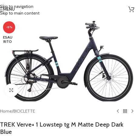
Skip to navigation
MENU
Skip to main content
-8%
ESAU
RITO
Clicca per ingrandire
Home
/
BICICLETTE
TREK Verve+ 1 Lowstep tg M Matte Deep Dark
Blue