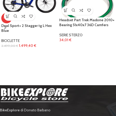
-40%
Headset Part Trek Madone 2010+
Bearing 51x40x7 36D Camfers
Dual Sport+ 2 Stagger tg L Hex
Blue
SERIE STERZO
34,01
€
BICICLETTE
1.499,40
€
2.499,00
€
BikeExplore
di Donato Barbano