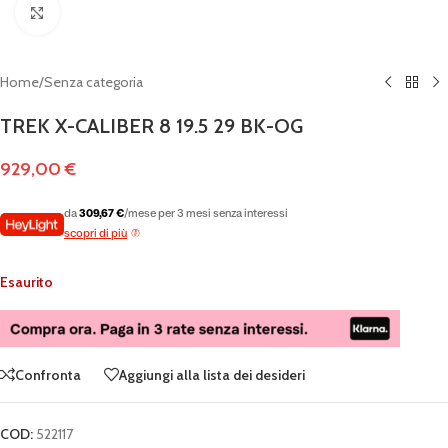
Clicca per ingrandire
Home
/
Senza categoria
TREK X-CALIBER 8 19.5 29 BK-OG
929,00
€
da
309,67 €
/mese per 3 mesi senza interessi
scopri di più
Esaurito
Confronta
Aggiungi alla lista dei desideri
COD:
522117