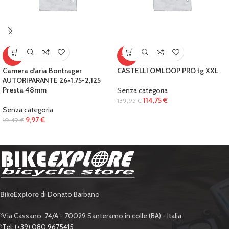
-5%
-18%
Camera d’aria Bontrager
CASTELLI OMLOOP PRO tg XXL
AUTORIPARANTE 26×1,75-2,125
Presta 48mm
Senza categoria
114,75
€
139,95
€
Senza categoria
9,97
€
10,49
€
BikeExplore
di Donato Barbano
Via Cassano, 74/A - 70029 Santeramo in colle (BA) - Italia
Tel: (+39) 080 9675415