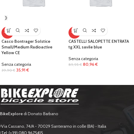
-10%
-10%
Casco Bontrager Solstice
CASTELLI SALOPETTE ENTRATA
Small/Medium Radioactive
tg XXL savile blue
Yellow CE
Senza categoria
Senza categoria
80,96
€
89,95
€
35,91
€
39,90
€
BikeExplore
di Donato Barbano
Via Cassano, 74/A - 70029 Santeramo in colle (BA) - Italia
Tel: (+39) 080 9675415