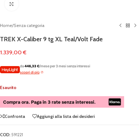
Clicca per ingrandire
Home
/
Senza categoria
TREK X-Caliber 9 tg XL Teal/Volt Fade
1.339,00
€
da
446,33 €
/mese per 3 mesi senza interessi
scopri di più
Esaurito
Confronta
Aggiungi alla lista dei desideri
COD:
591221