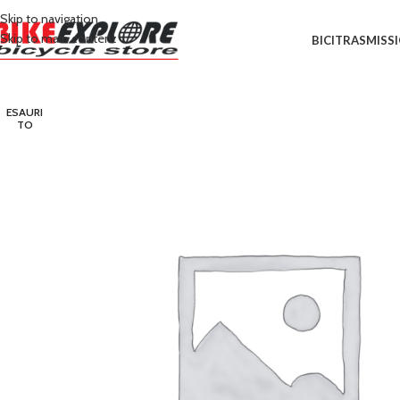
Skip to navigation
Skip to main content
BICI
TRASMISS
ESAURI
TO