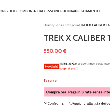
IONE
RUOTE
COMPONENTI
ACCESSORI
OFFICINA
ABBIGLIAMENTO
Home
/
Senza categoria
/
TREK X CALIBER TG 
TREK X CALIBER T
550,00
€
da
183,33 €
/mese per 3 mesi senza inter
scopri di più
Esaurito
Confronta
Aggiungi alla lista dei d