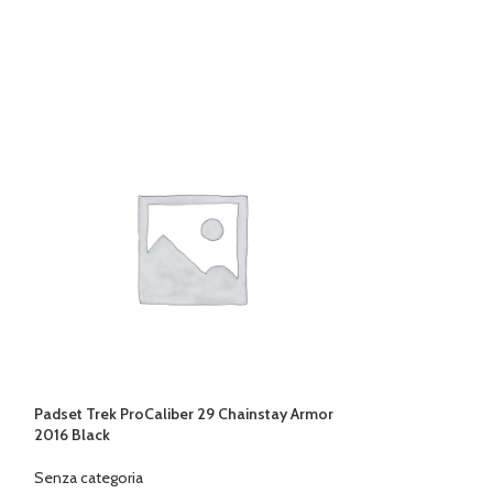
Padset Trek ProCaliber 29 Chainstay Armor
PASTIGLIE M.SPO
2016 Black
AVID TRAIL 2015
Senza categoria
Senza categoria