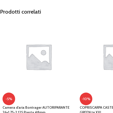
Prodotti correlati
-5%
-10%
Camera d’aria Bontrager AUTORIPARANTE
COPRISCARPA CASTE
26×1,75-2,125 Presta 48mm
GREEN tg XXL