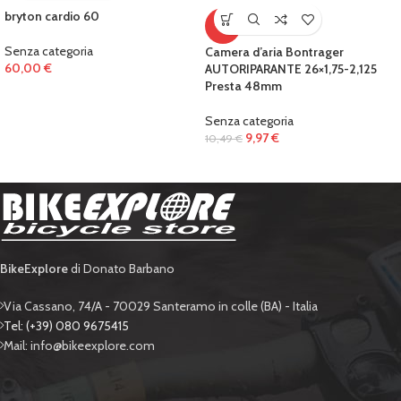
bryton cardio 60
-5%
Senza categoria
Camera d’aria Bontrager
60,00
€
AUTORIPARANTE 26×1,75-2,125
Presta 48mm
Senza categoria
9,97
€
10,49
€
BikeExplore
di Donato Barbano
Via Cassano, 74/A - 70029 Santeramo in colle (BA) - Italia
Tel: (+39) 080 9675415
Mail: info@bikeexplore.com