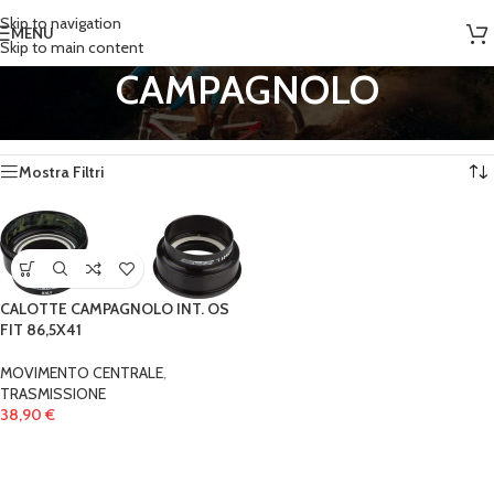
Skip to navigation
MENU
Skip to main content
CAMPAGNOLO
Home
/
Prodotti taggati “CAMPAGNOLO”
Visualizzazione del risultato
Mostra Filtri
CALOTTE CAMPAGNOLO INT. OS
FIT 86,5X41
MOVIMENTO CENTRALE
,
TRASMISSIONE
38,90
€