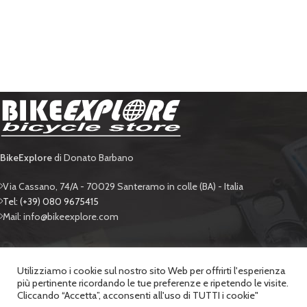
BikeExplore
di Donato Barbano
Via Cassano, 74/A - 70029 Santeramo in colle (BA) - Italia
Tel: (+39) 080 9675415
Mail: info@bikeexplore.com
BIKE EXPLORE
Utilizziamo i cookie sul nostro sito Web per offrirti l'esperienza
più pertinente ricordando le tue preferenze e ripetendo le visite.
SUPPORTO
Cliccando “Accetta”, acconsenti all'uso di TUTTI i cookie"