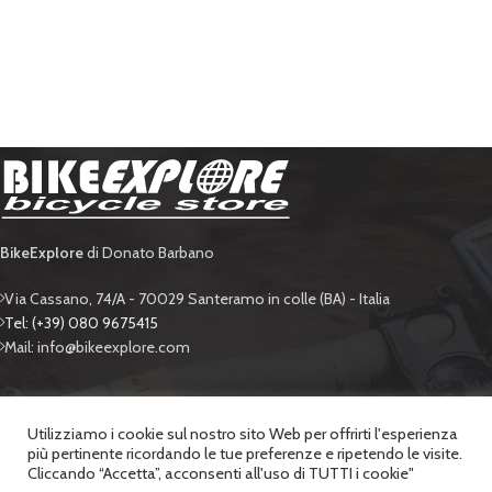
BikeExplore
di Donato Barbano
Via Cassano, 74/A - 70029 Santeramo in colle (BA) - Italia
Tel: (+39) 080 9675415
Mail: info@bikeexplore.com
BIKE EXPLORE
Utilizziamo i cookie sul nostro sito Web per offrirti l'esperienza
più pertinente ricordando le tue preferenze e ripetendo le visite.
SUPPORTO
Cliccando “Accetta”, acconsenti all'uso di TUTTI i cookie"