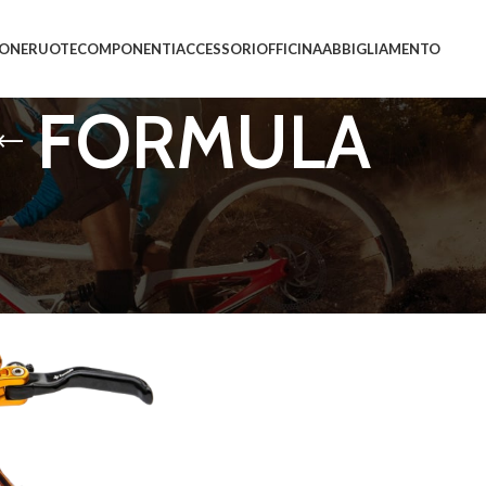
IONE
RUOTE
COMPONENTI
ACCESSORI
OFFICINA
ABBIGLIAMENTO
FORMULA
ati “FORMULA”
Mostra
9
12