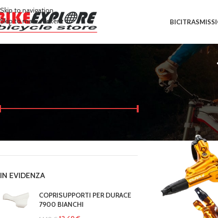
Skip to navigation
Skip to main content
BICI
TRASMISS
FILTRO PER PREZZO
Home
/
Prodotti tagg
Prezzo:
190 €
—
200 €
FILTRA
IN EVIDENZA
COPRISUPPORTI PER DURACE
7900 BIANCHI