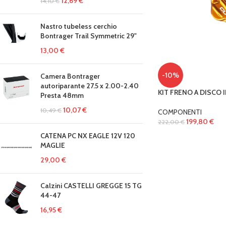
12,69
€
14,10
€
Nastro tubeless cerchio
Bontrager Trail Symmetric 29"
13,00
€
-10%
Camera Bontrager
autoriparante 27.5 x 2.00-2.40
KIT FRENO A DISCO 
Presta 48mm
10,07
€
10,49
€
COMPONENTI
199,80
€
222,00
€
CATENA PC NX EAGLE 12V 120
MAGLIE
29,00
€
Calzini CASTELLI GREGGE 15 TG
44-47
16,95
€