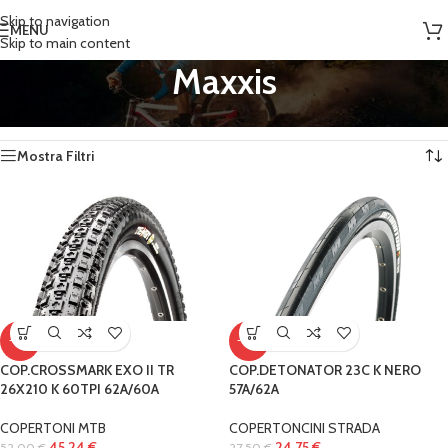
Skip to navigation
MENU
Skip to main content
Maxxis
Home
/
Prodotti taggati “Maxxis”
Visualizzazione di 10 risultati
Mostra Filtri
-13%
-10%
COP.CROSSMARK EXO II TR
COP.DETONATOR 23C K NERO
26X210 K 60TPI 62A/60A
57A/62A
COPERTONI MTB
COPERTONCINI STRADA
45,24
€
24,75
€
52,00
€
27,50
€