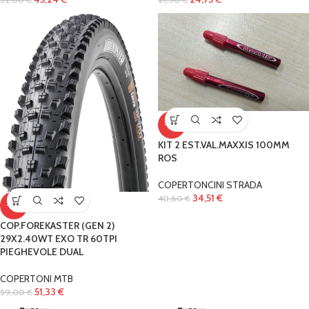
-15%
KIT 2 EST.VAL.MAXXIS 100MM
ROS
COPERTONCINI STRADA
34,51
€
40,60
€
-13%
COP.FOREKASTER (GEN 2)
29X2.40WT EXO TR 60TPI
PIEGHEVOLE DUAL
COPERTONI MTB
51,33
€
59,00
€