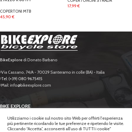
COPERTONCINI STRADA
17,99
€
COPERTONI MTB
45,90
€
BikeExplore
di Donato Barbano
Via Cassano, 74/A - 70029 Santeramo in colle (BA) - Italia
Tel: (+39) 080 9675415
Mail: info@bikeexplore.com
BIKE EXPLORE
Utilizziamo i cookie sul nostro sito Web per offrirti l'esperienza
SUPPORTO
più pertinente ricordando le tue preferenze e ripetendo le visite.
Cliccando “Accetta”, acconsenti all'uso di TUTTI i cookie"
SICUREZZA