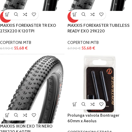
-18%
-18%
MAXXIS FOREKASTER TR EXO
MAXXIS FOREKASTER TUBELESS
27,5X220 K 120TPI
READY EXO 29X220
COPERTONI MTB
COPERTONI MTB
55,68
€
55,68
€
67,90
€
67,90
€
Prolunga valvola Bontrager
60mm x Aeolus
MAXXIS IKON EXO TR NERO
29X220 K 60TPI