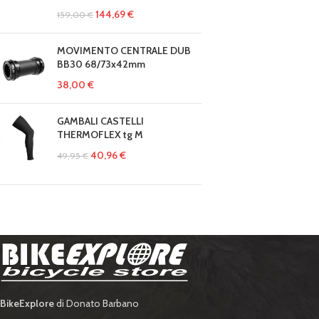
144,69
€
159,00
€
MOVIMENTO CENTRALE DUB
BB30 68/73x42mm
38,00
€
GAMBALI CASTELLI
THERMOFLEX tg M
40,96
€
49,95
€
BikeExplore
di Donato Barbano