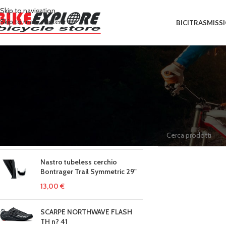
Skip to navigation
Skip to main content
BICI
TRASMISS
IN EVIDENZA
Home
/
Prodotti tagga
COPRISUPPORTI PER DURACE
Non è stato trovato n
7900 BIANCHI
12,69
€
14,10
€
Nastro tubeless cerchio
Bontrager Trail Symmetric 29"
13,00
€
SCARPE NORTHWAVE FLASH
TH n? 41