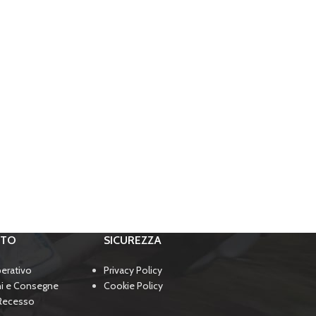
RTO
SICUREZZA
perativo
Privacy Policy
ni e Consegne
Cookie Policy
 Recesso