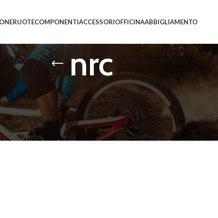
IONE
RUOTE
COMPONENTI
ACCESSORI
OFFICINA
ABBIGLIAMENTO
nrc
ti “nrc”
essun prodotto che corrisponde alla tua selezione.