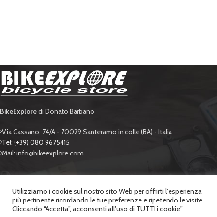
BikeExplore
di Donato Barbano
Via Cassano, 74/A - 70029 Santeramo in colle (BA) - Italia
Tel: (+39) 080 9675415
Mail: info@bikeexplore.com
BIKE EXPLORE
Utilizziamo i cookie sul nostro sito Web per offrirti l'esperienza
più pertinente ricordando le tue preferenze e ripetendo le visite.
SUPPORTO
Cliccando “Accetta”, acconsenti all'uso di TUTTI i cookie"